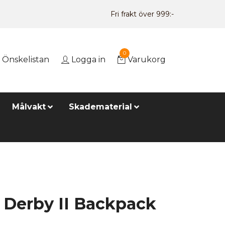
Fri frakt över 999:-
0
Önskelistan
Logga in
Varukorg
Målvakt
Skadematerial
 Derby II Backpack