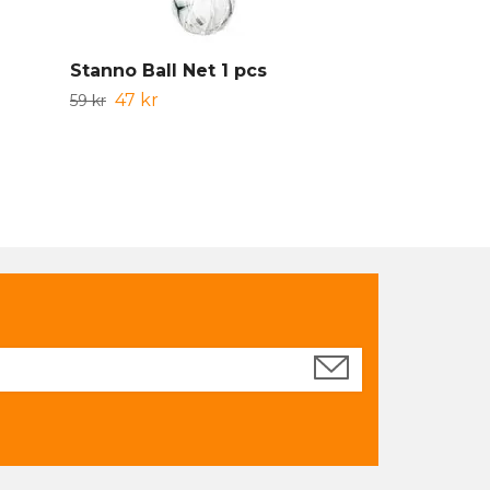
Stanno Ball Net 1 pcs
Stanno Squ
47 kr
499 kr
59 kr