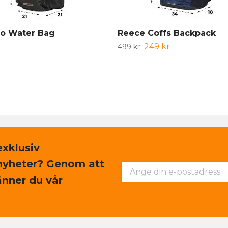
o Water Bag
Reece Coffs Backpack
r
249 kr
499 kr
exklusiv
nyheter? Genom att
nner du vår