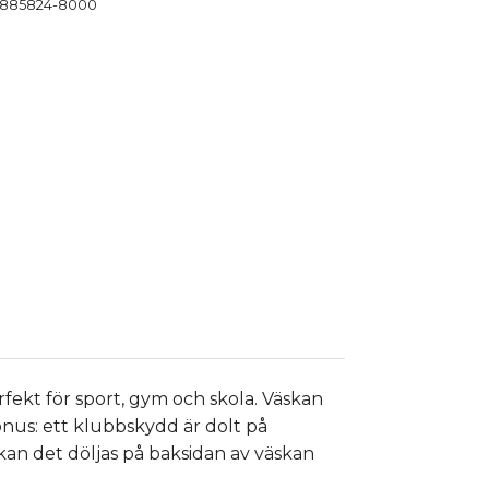
885824-8000
rfekt för sport, gym och skola. Väskan
onus: ett klubbskydd är dolt på
kan det döljas på baksidan av väskan