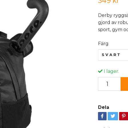
349 kr
Derby ryggsä
gjord av robu
sport, gym oc
Färg
SVART
I lager.
Dela