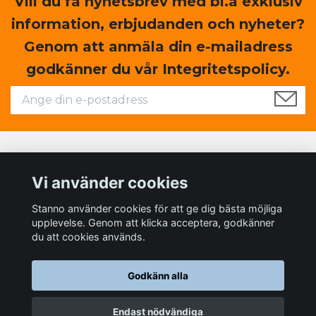
Vill du få nyhetsbrev med bl.a exklusiv
information, erbjudanden och nyheter?
Genom att anmäla din e-mailadress
godkänner du vår Integritetspolicy.
Läs mer
Vi använder cookies
Sociala medier
Stanno använder cookies för att ge dig bästa möjliga
upplevelse. Genom att klicka acceptera, godkänner
du att cookies används.
Godkänn alla
© 2026 Teamsales store - Sportprodukter till ett bra pris
Endast nödvändiga