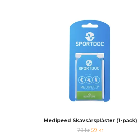
Medipeed Skavsårsplåster (1-pack)
79 kr
59 kr