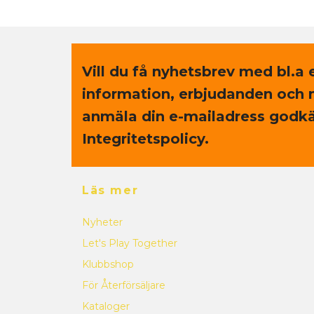
Vill du få nyhetsbrev med bl.a 
information, erbjudanden och 
anmäla din e-mailadress godkä
Integritetspolicy.
Läs mer
Nyheter
Let's Play Together
Klubbshop
För Återförsäljare
Kataloger