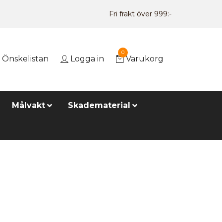
Fri frakt över 999:-
0
Önskelistan
Logga in
Varukorg
Målvakt
Skadematerial