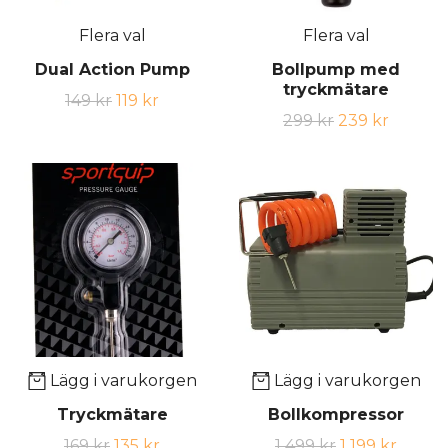
Flera val
Flera val
Dual Action Pump
Bollpump med
tryckmätare
149 kr
119 kr
299 kr
239 kr
Lägg i varukorgen
Lägg i varukorgen
Tryckmätare
Bollkompressor
169 kr
135 kr
1 499 kr
1 199 kr