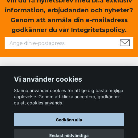
Vill du få nyhetsbrev med bl.a exklusiv
information, erbjudanden och nyheter?
Genom att anmäla din e-mailadress
godkänner du vår Integritetspolicy.
Läs mer
Vi använder cookies
Sociala medier
Stanno använder cookies för att ge dig bästa möjliga
upplevelse. Genom att klicka acceptera, godkänner
du att cookies används.
Godkänn alla
© 2026 Teamsales store - Sportprodukter till ett bra pris
Endast nödvändiga