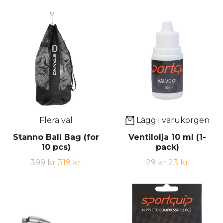
Flera val
Lägg i varukorgen
Stanno Ball Bag (for
Ventilolja 10 ml (1-
10 pcs)
pack)
399 kr
319 kr
29 kr
23 kr