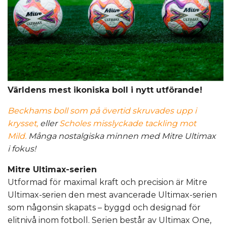
Världens mest ikoniska boll i nytt utförande!
Beckhams boll som på övertid skruvades upp i
krysset,
eller
Scholes misslyckade tackling mot
Mild.
Många nostalgiska minnen med Mitre Ultimax
i fokus!
Mitre Ultimax-serien
Utformad för maximal kraft och precision är Mitre
Ultimax-serien den mest avancerade Ultimax-serien
som någonsin skapats – byggd och designad för
elitnivå inom fotboll. Serien består av Ultimax One,