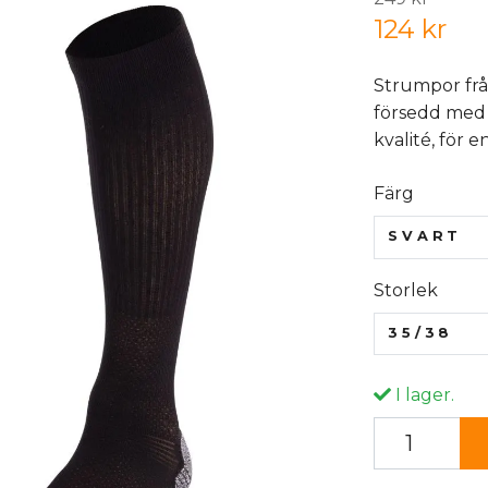
124 kr
Strumpor frå
försedd med 
kvalité, för 
Färg
SVART
Storlek
35/38
I lager.