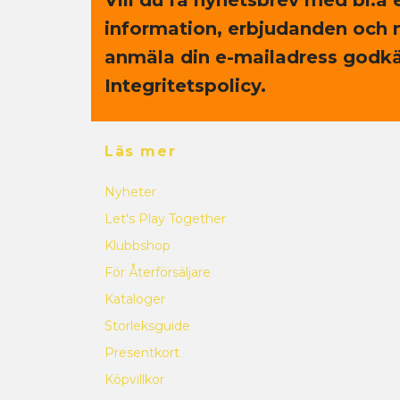
information, erbjudanden och 
anmäla din e-mailadress godkä
Integritetspolicy.
Läs mer
Nyheter
Let's Play Together
Klubbshop
För Återförsäljare
Kataloger
Storleksguide
Presentkort
Köpvillkor