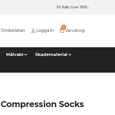
Fri frakt över 999:-
0
Önskelistan
Logga in
Varukorg
Målvakt
Skadematerial
 Compression Socks