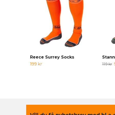
Reece Surrey Socks
Stann
199 kr
119 kr
Vill du få nyhetsbrev med bl.a 