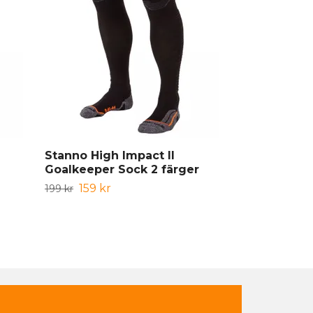
Stanno High Impact II
Stanno Uni S
Goalkeeper Sock 2 färger
103 kr
129 kr
159 kr
199 kr