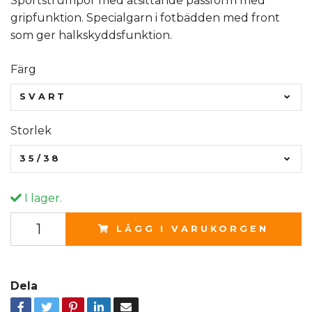
Sportstrumpor med åtsittande passform med
gripfunktion. Specialgarn i fotbädden med front
som ger halkskyddsfunktion.
Färg
SVART
Storlek
35/38
I lager.
LÄGG I VARUKORGEN
Dela