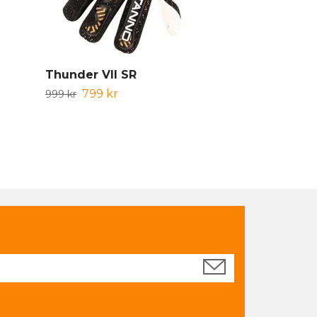
Thunder VII SR
Ultimate Gr
Gloves SR
799 kr
999 kr
569 kr
949 kr