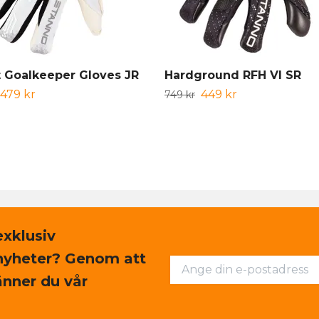
 Goalkeeper Gloves JR
Hardground RFH VI SR
479 kr
449 kr
749 kr
exklusiv
nyheter? Genom att
nner du vår