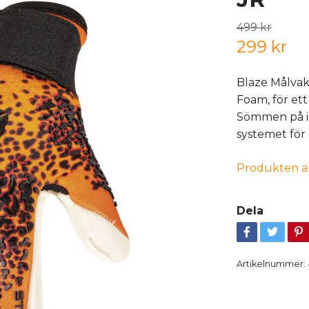
499 kr
299 kr
Blaze Målvak
Foam, för et
Sömmen på in
systemet för
Produkten är t
Dela
Artikelnummer: