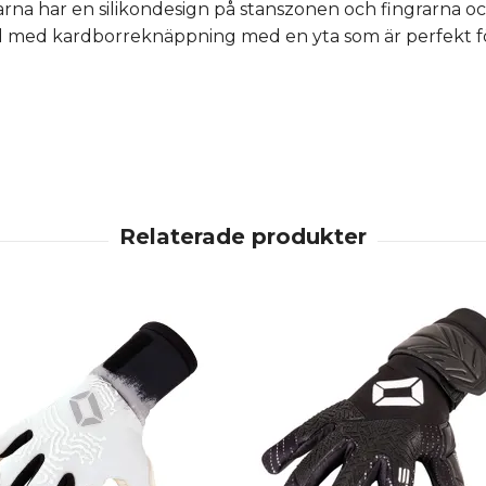
rna har en silikondesign på stanszonen och fingrarna och
d med kardborreknäppning med en yta som är perfekt fö