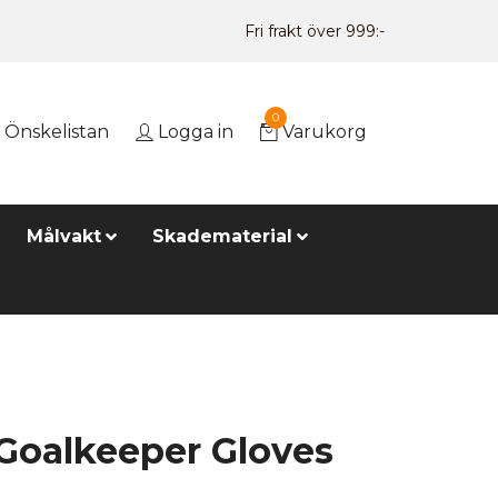
Fri frakt över 999:-
0
Önskelistan
Logga in
Varukorg
Målvakt
Skadematerial
 Goalkeeper Gloves