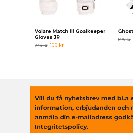
Volare Match III Goalkeeper
Ghost
Gloves JR
599 kr
199 kr
249 kr
Vill du få nyhetsbrev med bl.a 
information, erbjudanden och 
anmäla din e-mailadress godkä
Integritetspolicy.