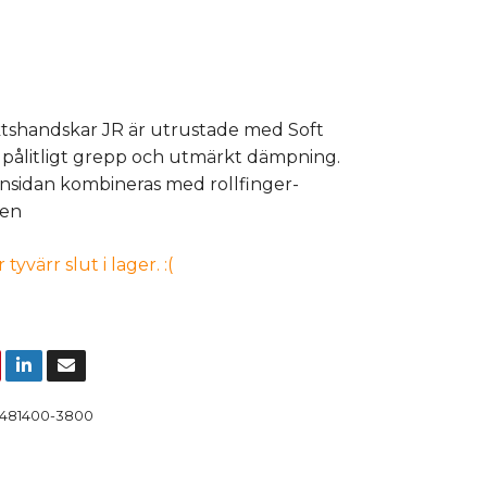
tshandskar JR är utrustade med Soft
t pålitligt grepp och utmärkt dämpning.
sidan kombineras med rollfinger-
 en
yvärr slut i lager. :(
481400-3800