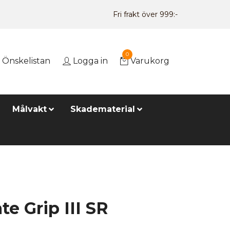
Fri frakt över 999:-
0
Önskelistan
Logga in
Varukorg
Målvakt
Skadematerial
te Grip III SR