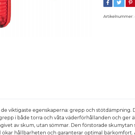
Artikelnummer:
å de viktigaste egenskaperna: grepp och stötdämpning
gt grepp i både torra och våta väderförhållanden och ge
 omgivet av skum, utan sömmar. Den förstorade skumytan
al ökar hållbarheten och garanterar optimal bärkomfort