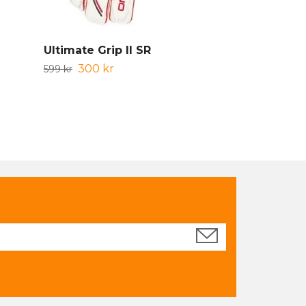
Ultimate Grip II SR
Ultimate Gr
300 kr
400 k
599 kr
799 kr