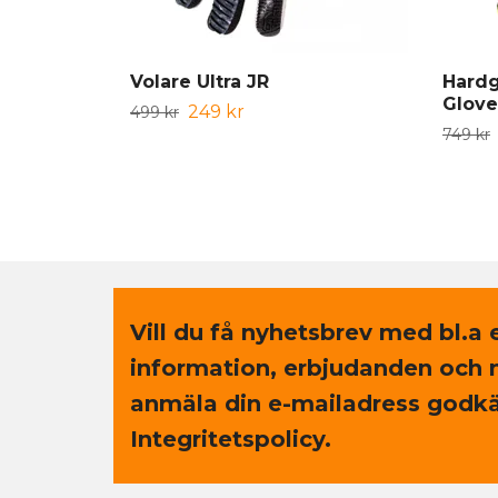
Volare Ultra JR
Hardg
Glove
249 kr
499 kr
749 kr
Vill du få nyhetsbrev med bl.a 
information, erbjudanden och 
anmäla din e-mailadress godkä
Integritetspolicy.