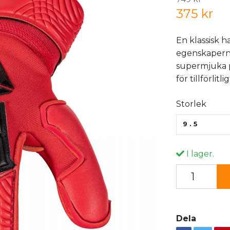
375 kr
En klassisk 
egenskapern
supermjuka 
för tillförlitlig
Storlek
9.5
I lager.
Dela