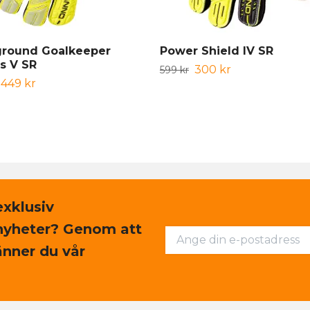
round Goalkeeper
Power Shield IV SR
s V SR
300 kr
599 kr
449 kr
exklusiv
nyheter? Genom att
nner du vår