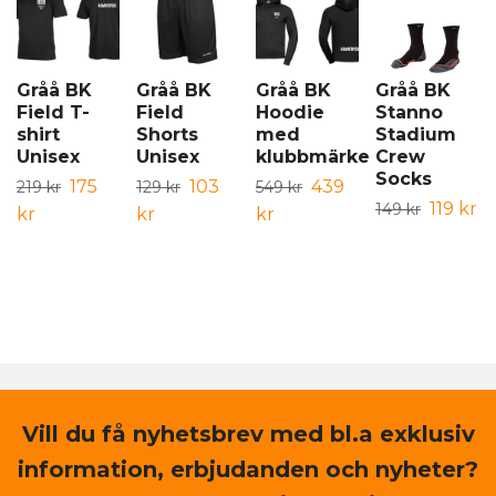
Gråå BK
Gråå BK
Gråå BK
Gråå BK
Field T-
Field
Hoodie
Stanno
shirt
Shorts
med
Stadium
Unisex
Unisex
klubbmärke
Crew
Socks
175
103
439
219 kr
129 kr
549 kr
119 kr
149 kr
kr
kr
kr
Vill du få nyhetsbrev med bl.a exklusiv
information, erbjudanden och nyheter?