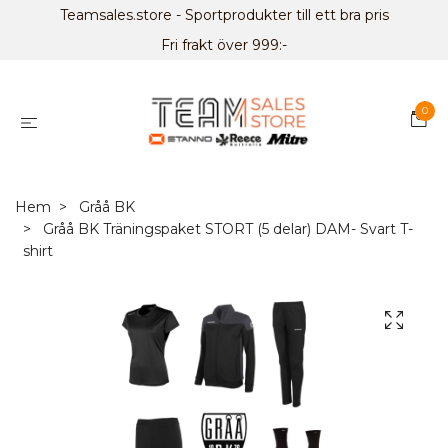
Teamsales.store - Sportprodukter till ett bra pris
Fri frakt över 999:-
0
Hem
Gråå BK
Gråå BK Träningspaket STORT (5 delar) DAM- Svart T-
shirt