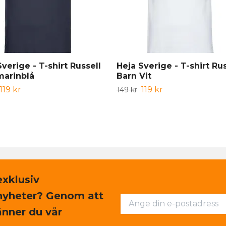
verige - T-shirt Russell
Heja Sverige - T-shirt Rus
marinblå
Barn Vit
119 kr
119 kr
149 kr
exklusiv
nyheter? Genom att
nner du vår