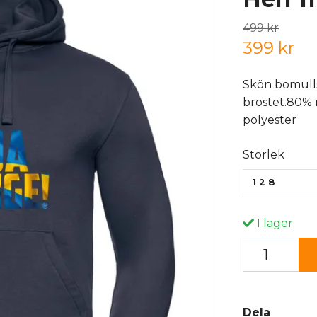
499 kr
399 kr
Skön bomull
bröstet.80%
polyester
Storlek
128
I lager.
Dela