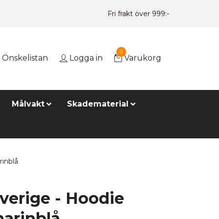
Fri frakt över 999:-
0
Önskelistan
Logga in
Varukorg
Målvakt
Skadematerial
inblå
verige - Hoodie
marinblå