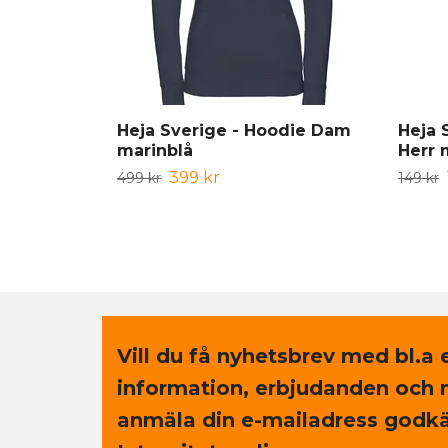
Heja Sverige - Hoodie Dam
Heja S
marinblå
Herr 
399 kr
499 kr
149 kr
Vill du få nyhetsbrev med bl.a 
information, erbjudanden och 
anmäla din e-mailadress godkä