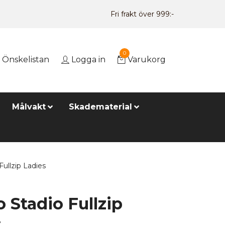
Fri frakt över 999:-
0
Önskelistan
Logga in
Varukorg
Målvakt
Skadematerial
ullzip Ladies
 Stadio Fullzip
s