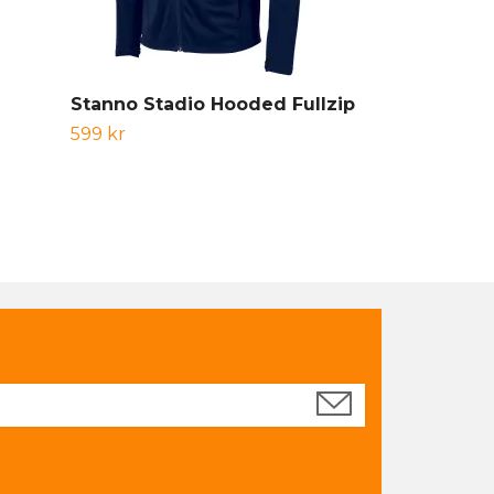
Stanno Stadio Hooded Fullzip
Stanno Stad
599 kr
399 kr