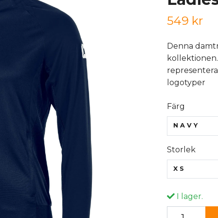
549 kr
Denna damträ
kollektionen
representerar
logotyper
Färg
NAVY
Storlek
XS
I lager.