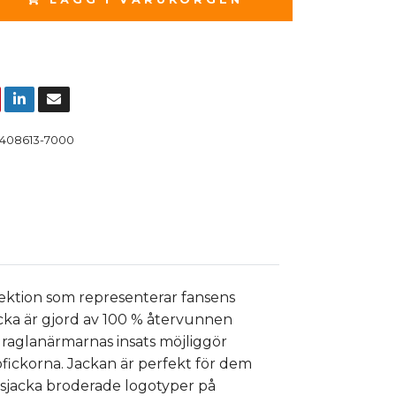
408613-7000
lektion som representerar fansens
acka är gjord av 100 % återvunnen
 raglanärmarnas insats möjliggör
ofickorna. Jackan är perfekt för dem
gsjacka broderade logotyper på