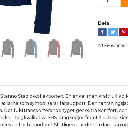
Dela
Artikelnummer:
Stanno Stadio-kollektionen. En enkel men kraftfull kol
på axlarna som symboliserar fansupport. Denna träningsj
m. Det fukttransporterande tyget ger extra komfort, och
ackan högkvalitativa SBS-dragkedjor framtill och vid sid
 volleyboll och handboll. Slutligen har denna damtränin