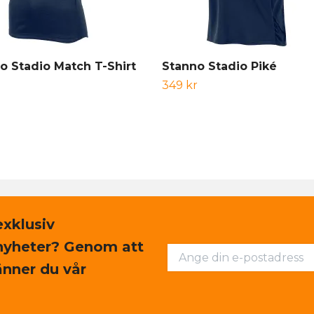
o Stadio Match T-Shirt
Stanno Stadio Piké
349 kr
exklusiv
nyheter? Genom att
nner du vår