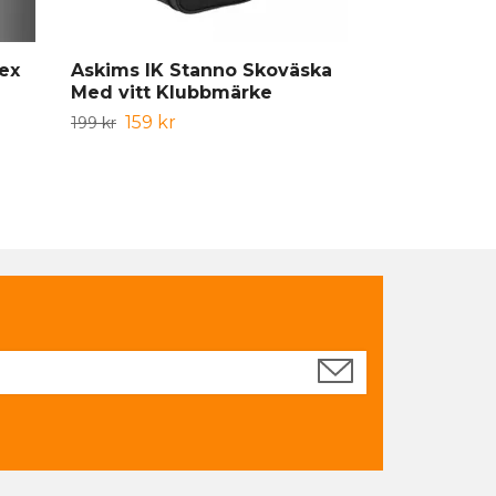
ex
Askims IK Stanno Skoväska
Askims IK 
Med vitt Klubbmärke
Unisex
159 kr
119 kr
199 kr
149 kr