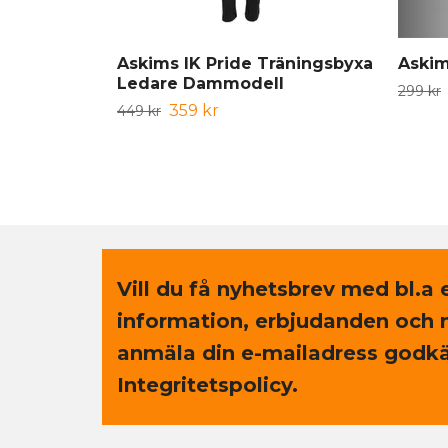
Askims IK Pride Träningsbyxa
Askim
Ledare Dammodell
299 kr
359 kr
449 kr
Vill du få nyhetsbrev med bl.a 
information, erbjudanden och 
anmäla din e-mailadress godkä
Integritetspolicy.