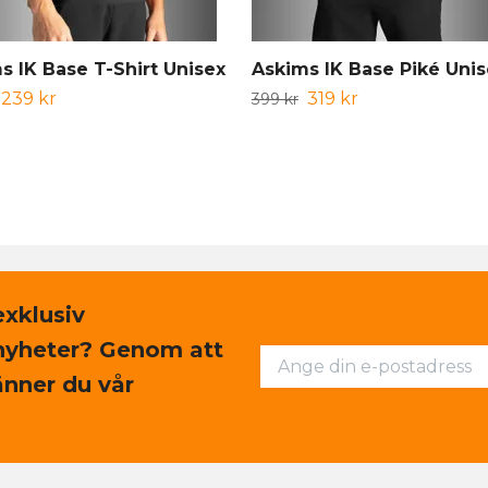
s IK Base T-Shirt Unisex
Askims IK Base Piké Unis
239 kr
319 kr
399 kr
exklusiv
nyheter? Genom att
nner du vår