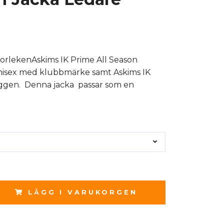
storlekenAskims IK Prime All Season
nisex med klubbmärke samt Askims IK
ggen. Denna jacka passar som en
LÄGG I VARUKORGEN