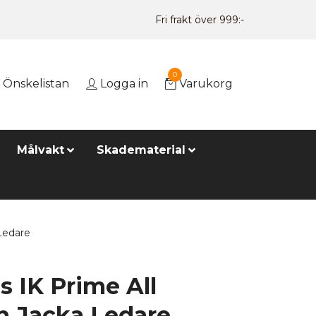
Fri frakt över 999:-
0
Önskelistan
Logga in
Varukorg
Målvakt
Skadematerial
Ledare
 IK Prime All
n Jacka Ledare