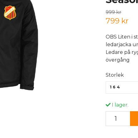
999 kr
799 kr
OBS Liten i 
ledarjacka u
Ledare på ry
övergång
Storlek
164
I lager.