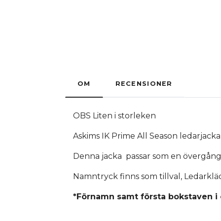
OM
RECENSIONER
OBS Liten i storleken
Askims IK Prime All Season ledarjac
Denna jacka passar som en övergångs
Namntryck finns som tillval, Ledarkläd
*Förnamn samt första bokstaven i