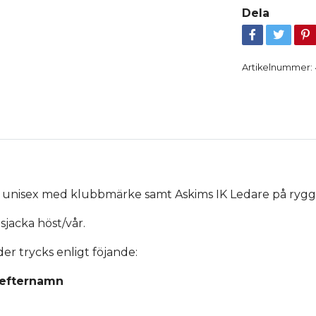
Dela
Artikelnummer:
ka unisex med klubbmärke samt Askims IK Ledare på ryg
jacka höst/vår.
er trycks enligt föjande:
 efternamn