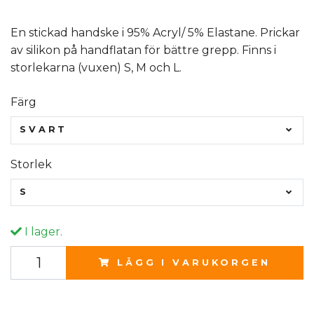
En stickad handske i 95% Acryl/ 5% Elastane. Prickar
av silikon på handflatan för bättre grepp. Finns i
storlekarna (vuxen) S, M och L.
Färg
SVART
Storlek
S
I lager.
LÄGG I VARUKORGEN