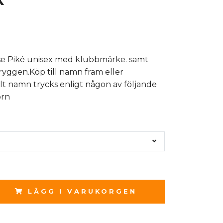
se Piké unisex med klubbmärke. samt
ryggen.Köp till namn fram eller
t namn trycks enligt någon av följande
örn
LÄGG I VARUKORGEN