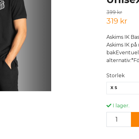
399 kr
319 kr
Askims IK Ba
Askims IK på 
bakEventuell
alternativ:*F
Storlek
XS
I lager.