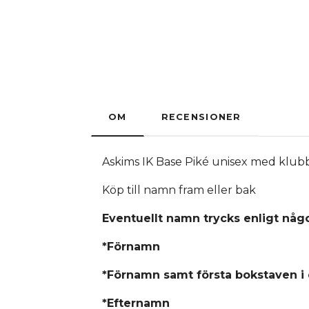
OM
RECENSIONER
Askims IK Base Piké unisex med klub
Köp till namn fram eller bak
Eventuellt namn trycks enligt någo
*Förnamn
*Förnamn samt första bokstaven i
*Efternamn