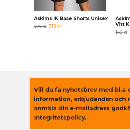
Askims IK Base Shorts Unisex
Askim
Vitt 
319 kr
399 kr
149 kr
Vill du få nyhetsbrev med bl.a 
information, erbjudanden och 
anmäla din e-mailadress godkä
Integritetspolicy.