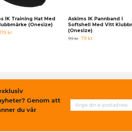
s IK Training Hat Med
Askims IK Pannband i
Klubbmärke (Onesize)
Softshell Med Vitt Klub
(Onesize)
119 kr
79 kr
99 kr
exklusiv
nyheter? Genom att
nner du vår