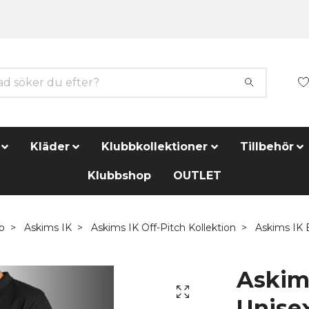
Kläder
Klubbkollektioner
Tillbehör
Klubbshop
OUTLET
p
Askims IK
Askims IK Off-Pitch Kollektion
Askims IK 
Askim
Unise