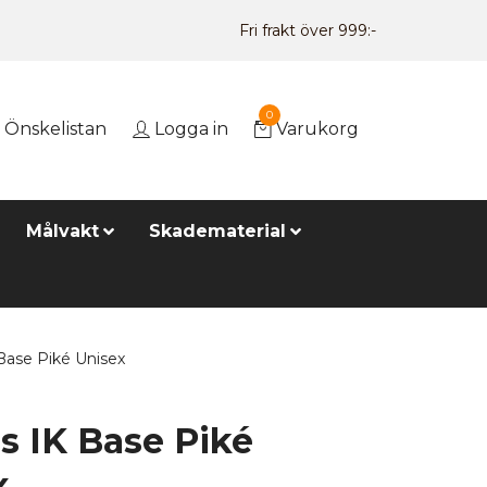
Fri frakt över 999:-
0
Önskelistan
Logga in
Varukorg
Målvakt
Skadematerial
Base Piké Unisex
s IK Base Piké
x