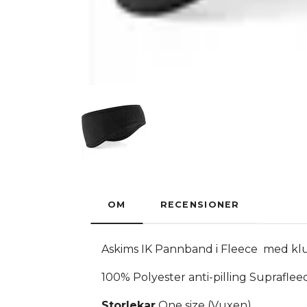
OM
RECENSIONER
Askims IK Pannband i Fleece med kl
100% Polyester anti-pilling Suprafle
Storlekar
One size (Vuxen)