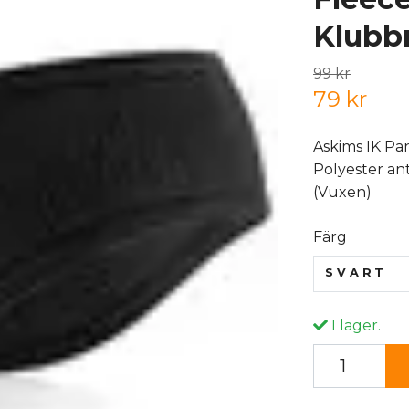
Klubb
99 kr
79 kr
Askims IK P
Polyester ant
(Vuxen)
Färg
SVART
I lager.