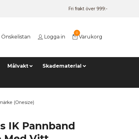
Fri frakt över 999:-
0
Önskelistan
Logga in
Varukorg
Målvakt
Skadematerial
märke (Onesize)
s IK Pannband
 Med Vitt