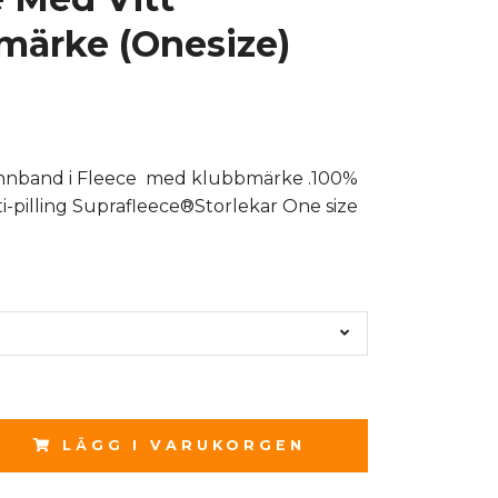
märke (Onesize)
annband i Fleece med klubbmärke .100%
i-pilling Suprafleece®Storlekar One size
LÄGG I VARUKORGEN