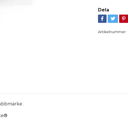
Dela
Artikelnummer:
ubbmärke .
ece®