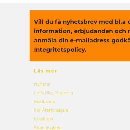
Vill du få nyhetsbrev med bl.a 
information, erbjudanden och 
anmäla din e-mailadress godkä
Integritetspolicy.
Läs mer
Nyheter
Let's Play Together
Klubbshop
För Återförsäljare
Kataloger
Storleksguide