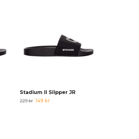
Stadium II Slipper JR
Dalen KFF P
Unisex
149 kr
229 kr
329 kr
549 kr