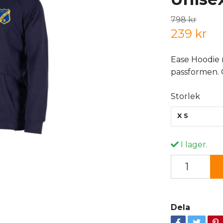
798 kr
239 kr
Ease Hoodie 
passformen. 
Storlek
XS
I lager.
Dela