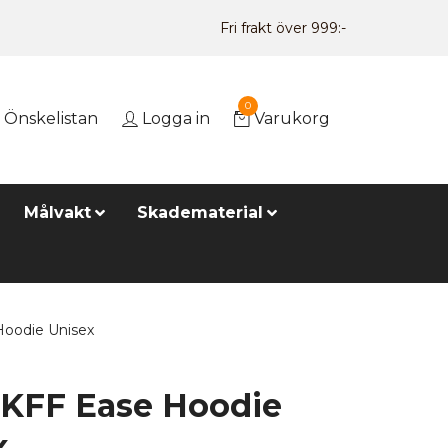
Fri frakt över 999:-
0
Önskelistan
Logga in
Varukorg
Målvakt
Skadematerial
oodie Unisex
 KFF Ease Hoodie
x