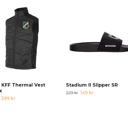
 KFF Thermal Vest
Stadium II Slipper SR
x
149 kr
229 kr
399 kr