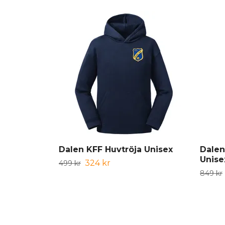
Dalen KFF Huvtröja Unisex
Dalen
Unise
324 kr
499 kr
849 kr