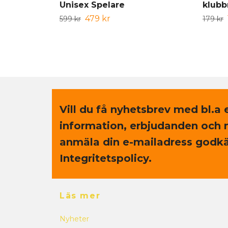
Unisex Spelare
klub
479 kr
599 kr
179 kr
Vill du få nyhetsbrev med bl.a 
information, erbjudanden och 
anmäla din e-mailadress godkä
Integritetspolicy.
Läs mer
Nyheter