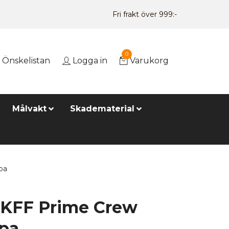
Fri frakt över 999:-
0
Önskelistan
Logga in
Varukorg
Målvakt
Skadematerial
pa
 KFF Prime Crew
pa