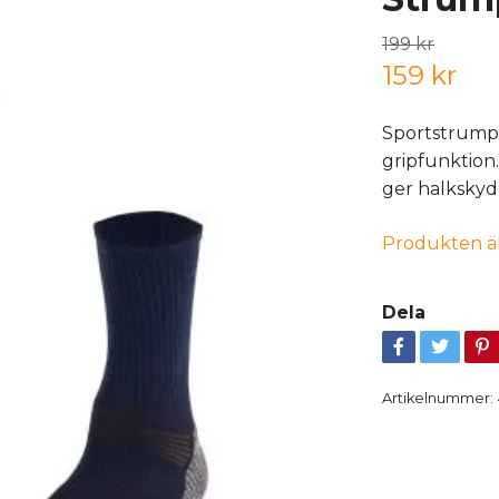
199 kr
159 kr
Sportstrump
gripfunktion
ger halkskyd
Produkten är t
Dela
Artikelnummer: