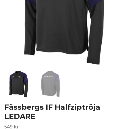
Fässbergs IF Halfziptröja
LEDARE
549 kr