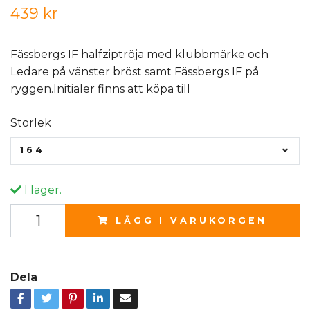
439 kr
Fässbergs IF halfziptröja med klubbmärke och
Ledare på vänster bröst samt Fässbergs IF på
ryggen.Initialer finns att köpa till
Storlek
164
I lager.
LÄGG I VARUKORGEN
Dela