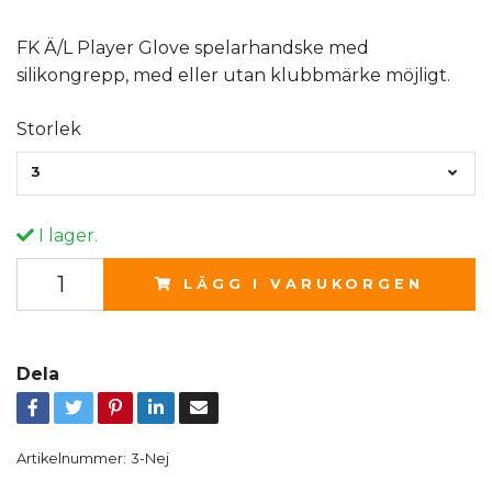
FK Ä/L Player Glove spelarhandske med
silikongrepp, med eller utan klubbmärke möjligt.
Storlek
3
I lager.
LÄGG I VARUKORGEN
Dela
Artikelnummer:
3-Nej