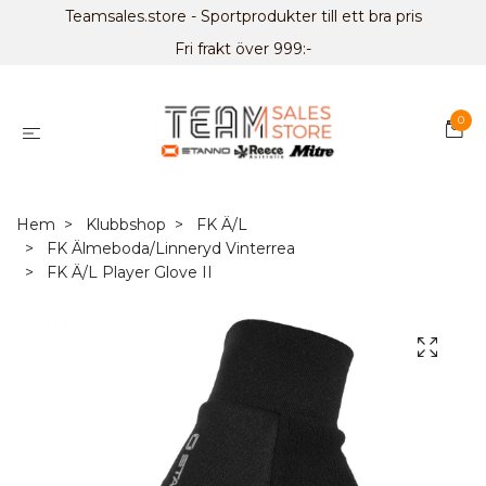
Teamsales.store - Sportprodukter till ett bra pris
Fri frakt över 999:-
0
Hem
Klubbshop
FK Ä/L
FK Älmeboda/Linneryd Vinterrea
FK Ä/L Player Glove II