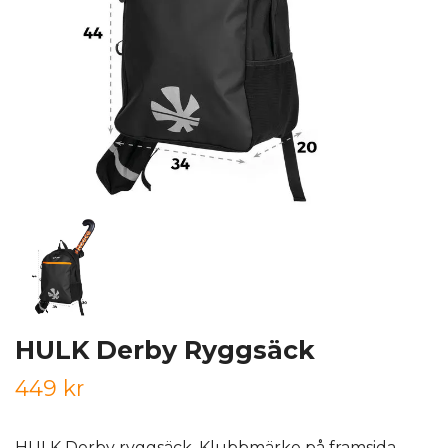
HULK Derby Ryggsäck
449 kr
HULK Derby ryggsäck. Klubbmärke på framsida.