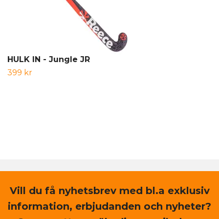
HULK IN - Jungle JR
399 kr
Vill du få nyhetsbrev med bl.a exklusiv
information, erbjudanden och nyheter?