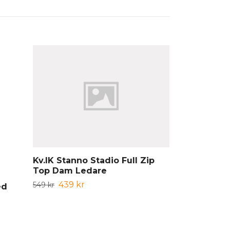
Kv.IK Stanno Stadio Full Zip
Top Dam Ledare
439 kr
549 kr
ed
Kv.IK Base 
Ledare
279 kr
349 kr