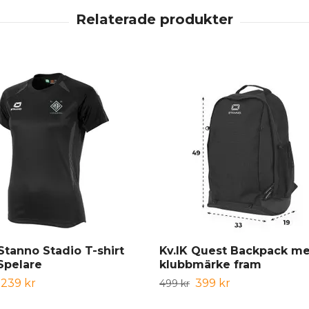
 Stanno Stadio T-shirt
Kv.IK Quest Backpack m
Spelare
klubbmärke fram
239 kr
399 kr
499 kr