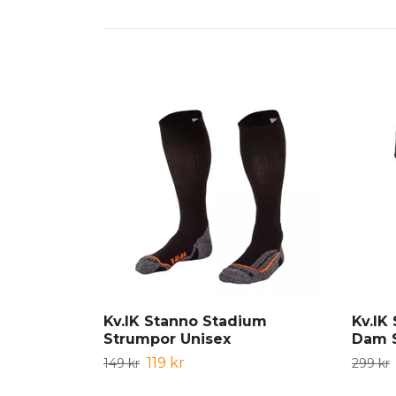
Kv.IK Stanno Stadium
Kv.IK
Strumpor Unisex
Dam 
119 kr
149 kr
299 kr