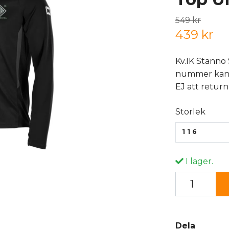
549 kr
439 kr
Kv.IK Stanno 
nummer kan k
EJ att return
Storlek
116
I lager.
Dela