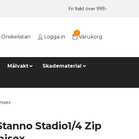
Fri frakt över 999:-
0
Önskelistan
Logga in
Varukorg
Målvakt
Skadematerial
nisex
Stanno Stadio1/4 Zip
nisex