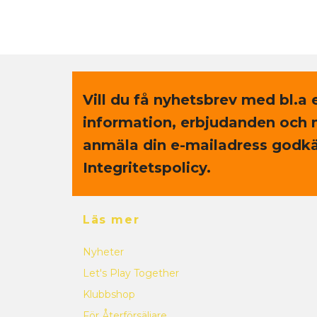
Vill du få nyhetsbrev med bl.a 
information, erbjudanden och 
anmäla din e-mailadress godkä
Integritetspolicy.
Läs mer
Nyheter
Let's Play Together
Klubbshop
För Återförsäljare