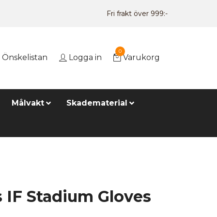
Fri frakt över 999:-
0
Önskelistan
Logga in
Varukorg
Målvakt
Skadematerial
s IF Stadium Gloves