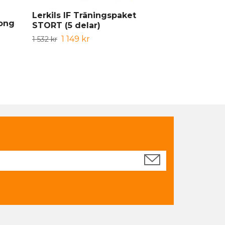
Lerkils IF Träningspaket
Lerkils IF S
Long
STORT (5 delar)
MODELL
1 149 kr
239 kr
1 532 kr
299 kr