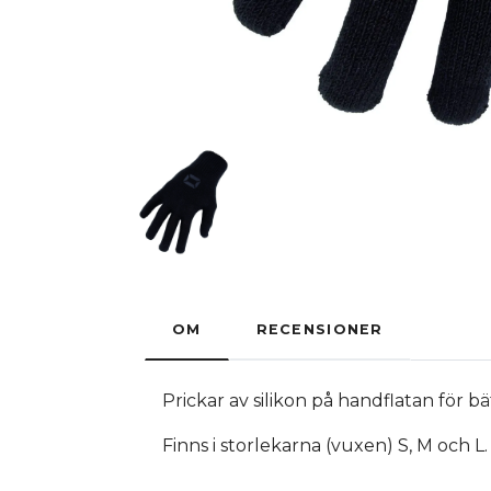
OM
RECENSIONER
Prickar av silikon på handflatan för b
Finns i storlekarna (vuxen) S, M och L.