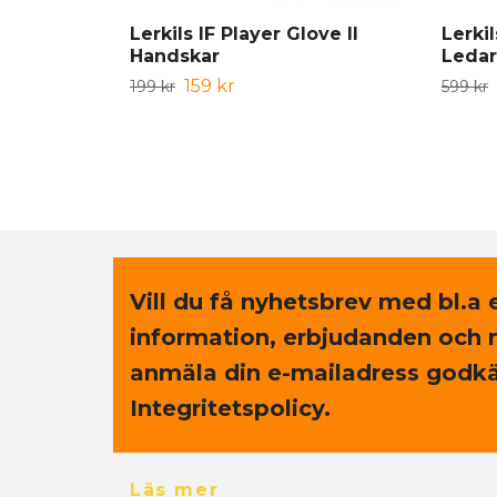
Lerkils IF Player Glove II
Lerki
Handskar
Leda
159 kr
199 kr
599 kr
Vill du få nyhetsbrev med bl.a 
information, erbjudanden och 
anmäla din e-mailadress godkä
Integritetspolicy.
Läs mer