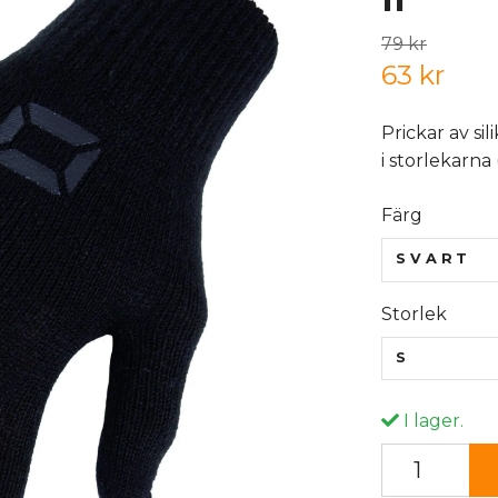
79 kr
63 kr
Prickar av si
i storlekarna
Färg
SVART
Storlek
S
I lager.