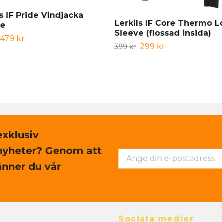
ls IF Pride Vindjacka
Lerkils IF Core Thermo 
re
Sleeve (flossad insida)
479 kr
299 kr
399 kr
exklusiv
nyheter? Genom att
nner du vår
Sociala medier