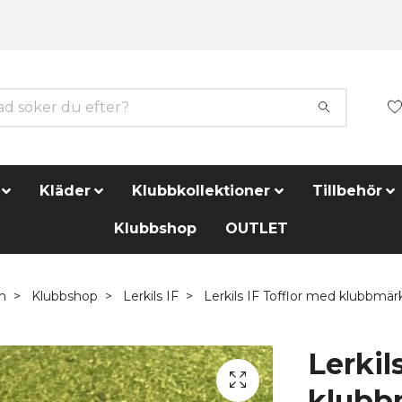
Kläder
Klubbkollektioner
Tillbehör
Klubbshop
OUTLET
m
Klubbshop
Lerkils IF
Lerkils IF Tofflor med klubbmär
Lerkil
klubb