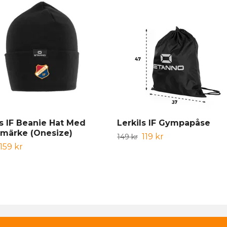
ls IF Beanie Hat Med
Lerkils IF Gympapåse
märke (Onesize)
119 kr
149 kr
159 kr