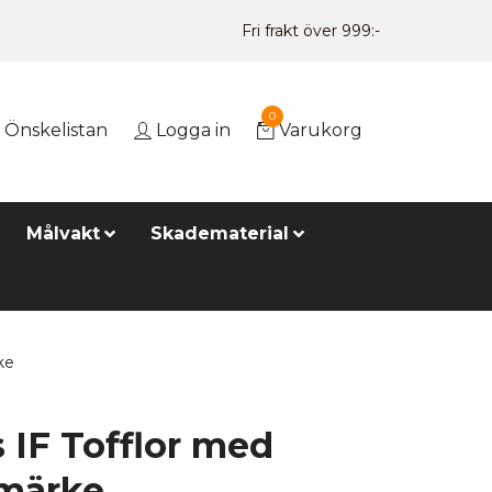
Fri frakt över 999:-
0
Önskelistan
Logga in
Varukorg
Målvakt
Skadematerial
ke
s IF Tofflor med
märke