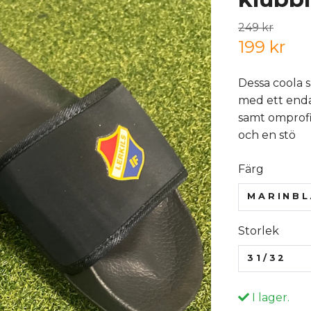
249 kr
199 kr
Dessa coola s
med ett enda
samt omprofi
och en stö
Färg
MARINBL
Storlek
31/32
I lager.