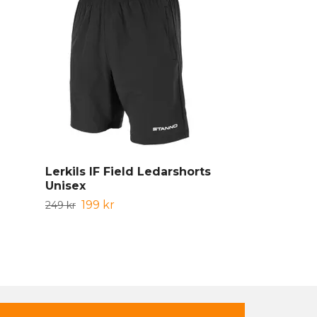
Lerkils IF Field Ledarshorts
Lerkils IF T
Unisex
Klubbmärke
199 kr
119 kr
249 kr
149 kr