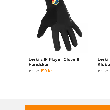
Lerkils IF Player Glove II
Lerki
Handskar
Klubb
159 kr
199 kr
199 kr