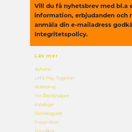
Vill du få nyhetsbrev med bl.a 
information, erbjudanden och 
anmäla din e-mailadress godkä
Integritetspolicy.
Läs mer
Nyheter
Let's Play Together
Klubbshop
För Återförsäljare
Kataloger
Storleksguide
Presentkort
Köpvillkor