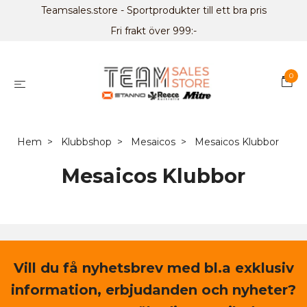
Teamsales.store - Sportprodukter till ett bra pris
Fri frakt över 999:-
0
Hem
Klubbshop
Mesaicos
Mesaicos Klubbor
Mesaicos Klubbor
Vill du få nyhetsbrev med bl.a exklusiv
information, erbjudanden och nyheter?