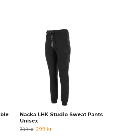
ble
Nacka LHK Studio Sweat Pants
Reece Wris
Unisex
79 kr
99 kr
299 kr
399 kr