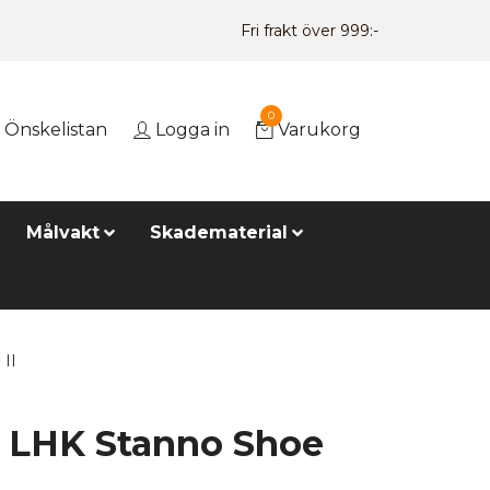
Fri frakt över 999:-
0
Önskelistan
Logga in
Varukorg
Målvakt
Skadematerial
II
 LHK Stanno Shoe