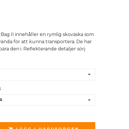
Bag II innehåller en rymlig skoväska som
nvända för att kunna transportera. De har
bära den i. Reflekterande detaljer sörj
k
ER
LÄGG I VARUKORGEN