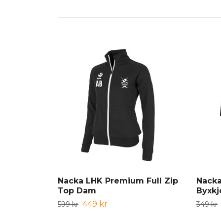
Nacka LHK Premium Full Zip
Nack
Top Dam
Byxkj
449 kr
599 kr
349 kr