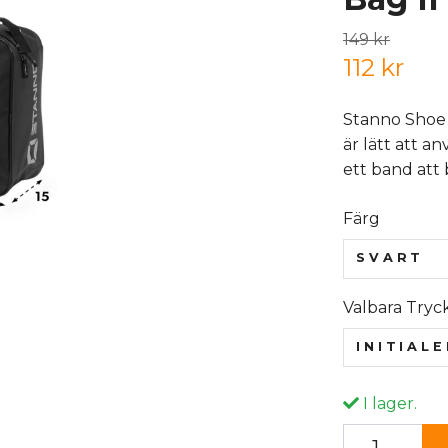
149 kr
112 kr
Stanno Shoe 
är lätt att a
ett band att 
Färg
SVART
Valbara Tryc
INITIAL
I lager.