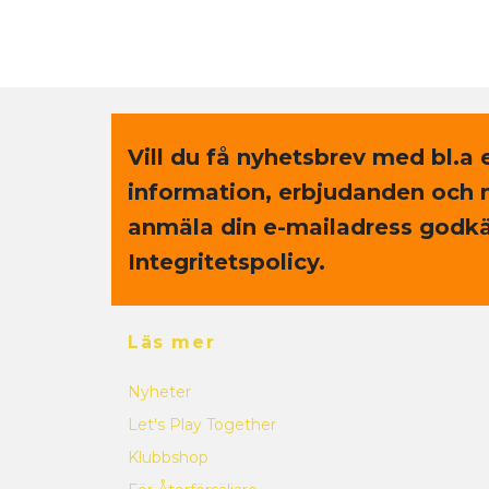
Vill du få nyhetsbrev med bl.a 
information, erbjudanden och 
anmäla din e-mailadress godkä
Integritetspolicy.
Läs mer
Nyheter
Let's Play Together
Klubbshop