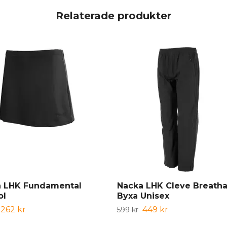
a LHK Fundamental
Nacka LHK Cleve Breatha
ol
Byxa Unisex
262 kr
449 kr
599 kr