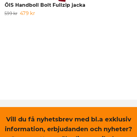
ÖIS Handboll Bolt Fullzip jacka
479 kr
599 kr
Vill du få nyhetsbrev med bl.a exklusiv
information, erbjudanden och nyheter?