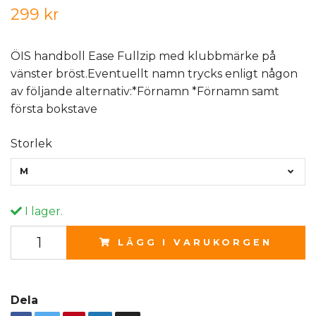
299 kr
ÖIS handboll Ease Fullzip med klubbmärke på
vänster bröst.Eventuellt namn trycks enligt någon
av följande alternativ:*Förnamn *Förnamn samt
första bokstave
Storlek
M
I lager.
LÄGG I VARUKORGEN
Dela