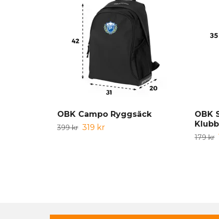
OBK Campo Ryggsäck
OBK 
Klub
319 kr
399 kr
179 kr