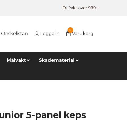
Fri frakt över 999:-
0
Önskelistan
Logga in
Varukorg
Målvakt
Skadematerial
unior 5-panel keps