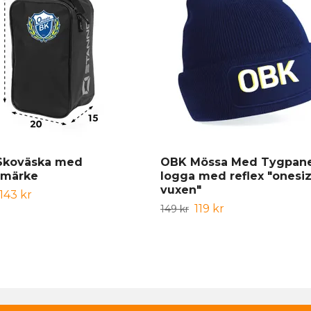
Skoväska med
OBK Mössa Med Tygpane
bmärke
logga med reflex "onesi
vuxen"
143 kr
119 kr
149 kr