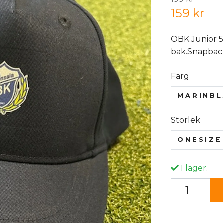
159 kr
OBK Junior 
bak.Snapbac
Färg
MARINBL
Storlek
ONESIZE
I lager.