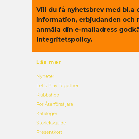
Vill du få nyhetsbrev med bl.a 
information, erbjudanden och 
anmäla din e-mailadress godkä
Integritetspolicy.
Läs mer
Nyheter
Let's Play Together
Klubbshop
För Återförsäljare
Kataloger
Storleksguide
Presentkort