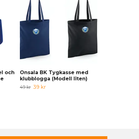
l och
Onsala BK Tygkasse med
OBK Allseas
ze
klubblogga (Modell liten)
Ledare
39 kr
839 
49 kr
1 049 kr