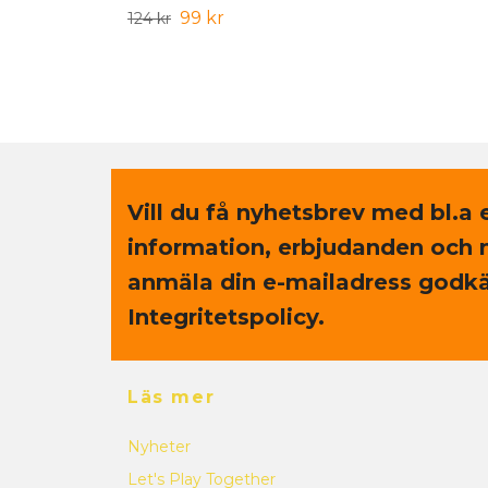
99 kr
124 kr
Vill du få nyhetsbrev med bl.a 
information, erbjudanden och 
anmäla din e-mailadress godkä
Integritetspolicy.
Läs mer
Nyheter
Let's Play Together