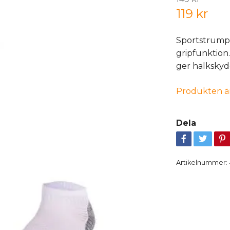
119 kr
Sportstrump
gripfunktion
ger halkskyd
Produkten är t
Dela
Artikelnummer: