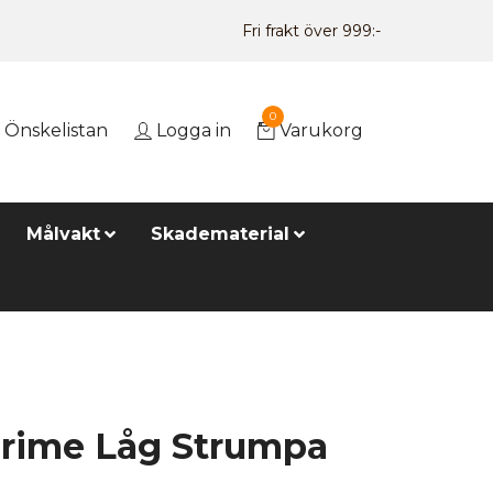
Fri frakt över 999:-
0
Önskelistan
Logga in
Varukorg
Målvakt
Skadematerial
rime Låg Strumpa