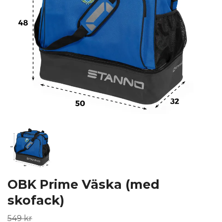
OBK Prime Väska (med
skofack)
549 kr