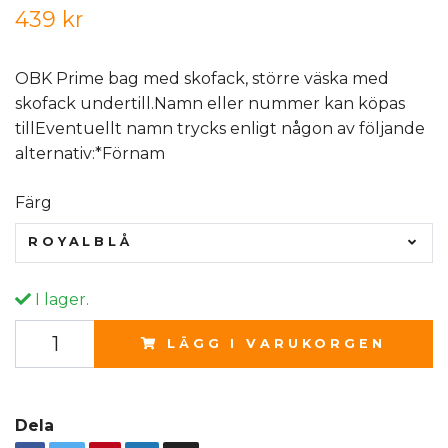
439 kr
OBK Prime bag med skofack, större väska med
skofack undertill.Namn eller nummer kan köpas
tillEventuellt namn trycks enligt någon av följande
alternativ:*Förnam
Färg
ROYALBLÅ
I lager.
LÄGG I VARUKORGEN
Dela