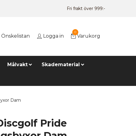
Fri frakt över 999:-
0
Önskelistan
Logga in
Varukorg
Målvakt
Skadematerial
sbyxor Dam
iscgolf Pride
ngsbyxor Dam