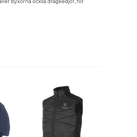
åller byxorna också dragkedjor, för