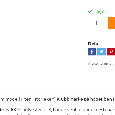
I lager.
Dela
Artikelnummer:
m modell (liten i storleken) Klubbmärke på höger ben fin
kade av 100% polyester TTS, har en ventilerande mesh-pa