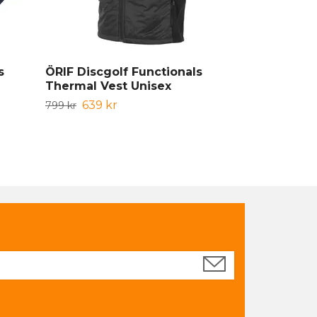
s
ÖRIF Discgolf Functionals
ÖRIF Discgo
Thermal Vest Unisex
Sportsbag II
639 kr
359 kr
799 kr
449 kr