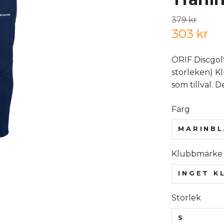
379 kr
303 kr
ÖRIF Discgol
storleken) K
som tillval. D
Färg
MARINBL
Klubbmärke
INGET K
Storlek
S