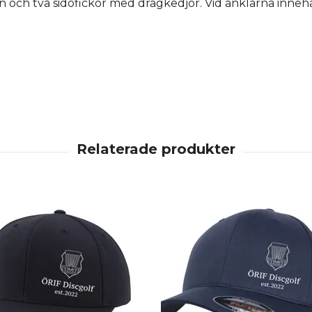
an och två sidofickor med dragkedjor. Vid anklarna inneh