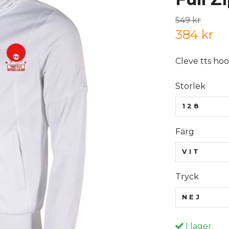
549 kr
384 kr
Cleve tts hoo
Storlek
128
Färg
VIT
Tryck
NEJ
I lager.