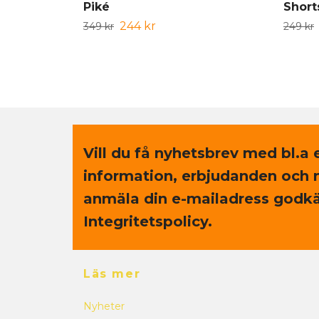
Piké
Short
244 kr
349 kr
249 kr
Vill du få nyhetsbrev med bl.a 
information, erbjudanden och 
anmäla din e-mailadress godkä
Integritetspolicy.
Läs mer
Nyheter