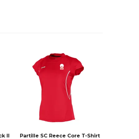
k II
Partille SC Reece Core T-Shirt
Reece Elmo