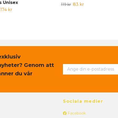
s Unisex
83 kr
119 kr
174 kr
exklusiv
nyheter? Genom att
nner du vår
Sociala medier
Facebook