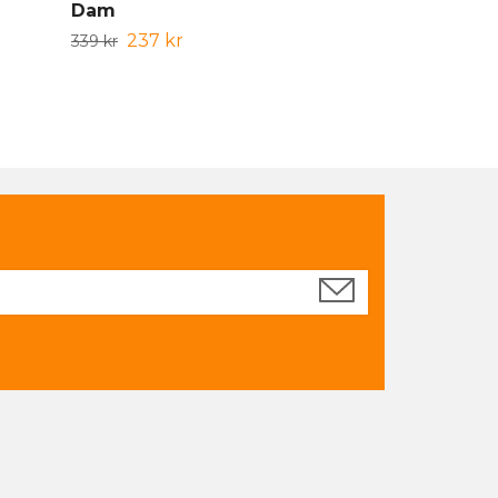
Dam
149 kr
199 kr
237 kr
339 kr