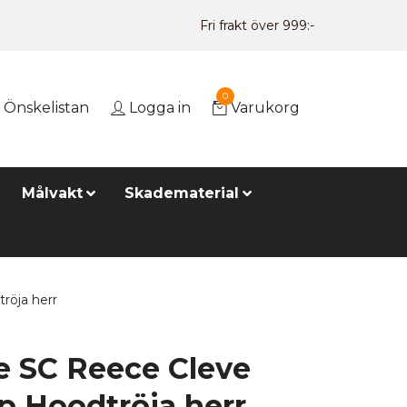
Fri frakt över 999:-
0
Önskelistan
Logga in
Varukorg
Målvakt
Skadematerial
röja herr
le SC Reece Cleve
ip Hoodtröja herr