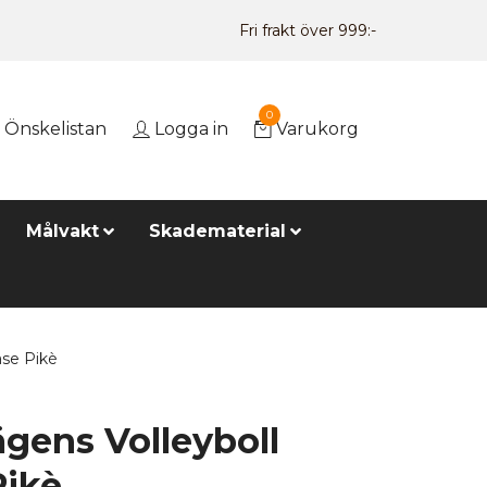
Fri frakt över 999:-
0
Önskelistan
Logga in
Varukorg
Målvakt
Skadematerial
ase Pikè
gens Volleyboll
Pikè