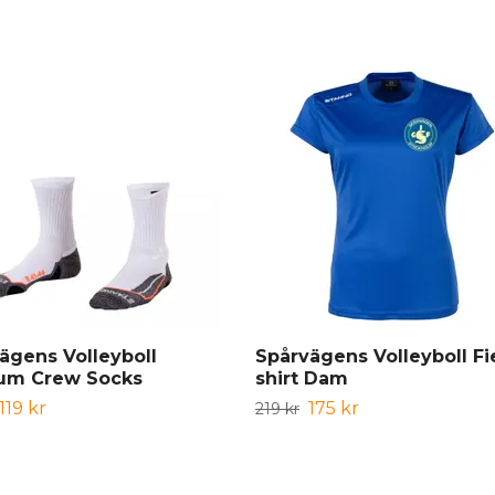
ägens Volleyboll
Spårvägens Volleyboll Fi
um Crew Socks
shirt Dam
119 kr
175 kr
219 kr