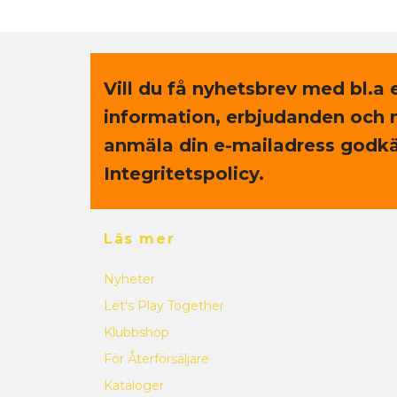
Vill du få nyhetsbrev med bl.a 
information, erbjudanden och 
anmäla din e-mailadress godkä
Integritetspolicy.
Läs mer
Nyheter
Let's Play Together
Klubbshop
För Återförsäljare
Kataloger