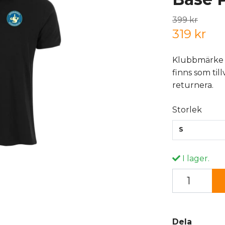
399 kr
319 kr
Klubbmärke på
finns som till
returnera.
Storlek
S
I lager.
Dela