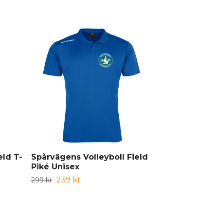
eld T-
Spårvägens Volleyboll Field
Spårvägens 
Piké Unisex
Thermal Ja
239 kr
799 kr
299 kr
999 kr