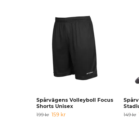
Spårvägens Volleyboll Focus
Spårv
Shorts Unisex
Stadi
159 kr
199 kr
149 kr