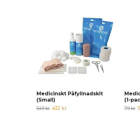
Medicinskt Påfyllnadskit
Medic
(Small)
(1-pa
412 kr
549 kr
79 kr