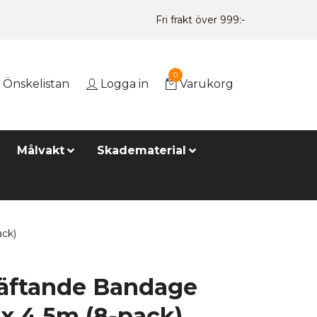
Fri frakt över 999:-
0
Önskelistan
Logga in
Varukorg
Målvakt
Skadematerial
ack)
häftande Bandage
x 4,5m (8-pack)