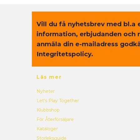
Vill du få nyhetsbrev med bl.a 
information, erbjudanden och 
anmäla din e-mailadress godkä
Integritetspolicy.
Läs mer
Nyheter
Let's Play Together
Klubbshop
För Återförsäljare
Kataloger
Storleksguide