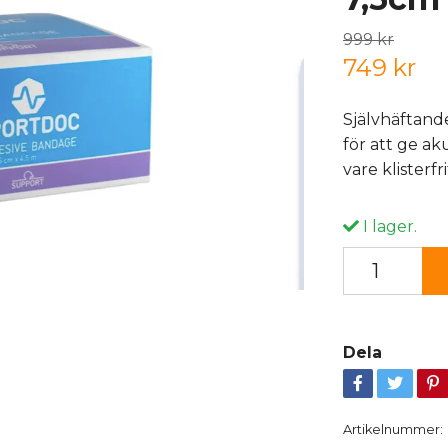
999 kr
749 kr
Självhäftand
för att ge a
vare klisterf
I lager.
Dela
Artikelnummer: