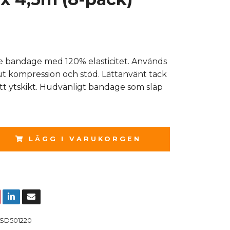
e bandage med 120% elasticitet. Används
kut kompression och stöd. Lättanvänt tack
ritt ytskikt. Hudvänligt bandage som släp
LÄGG I VARUKORGEN
SD501220