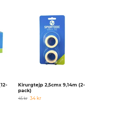
12-
Kirurgtejp 2,5cmx 9,14m (2-
Liniment Pr
pack)
119 kr
159 kr
34 kr
45 kr