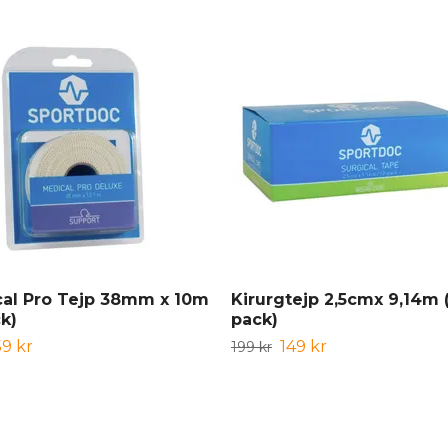
al Pro Tejp 38mm x 10m
Kirurgtejp 2,5cmx 9,14m (
ck)
pack)
59 kr
149 kr
199 kr