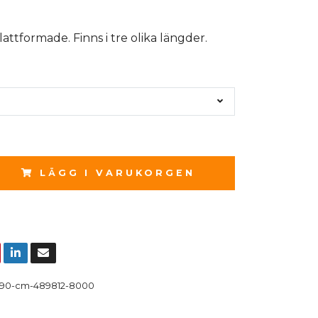
attformade. Finns i tre olika längder.
LÄGG I VARUKORGEN
90-cm-489812-8000