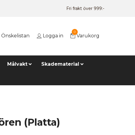
Fri frakt över 999:-
0
Önskelistan
Logga in
Varukorg
Målvakt
Skadematerial
ren (Platta)