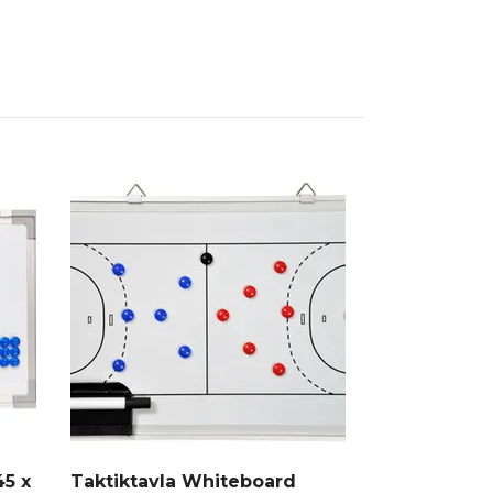
45 x
Taktiktavla Whiteboard
Stanno hal