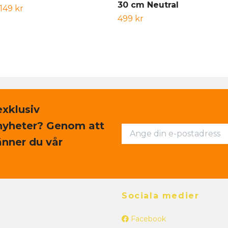
30 cm Neutral
149 kr
499 kr
exklusiv
nyheter? Genom att
nner du vår
Sociala medier
Facebook