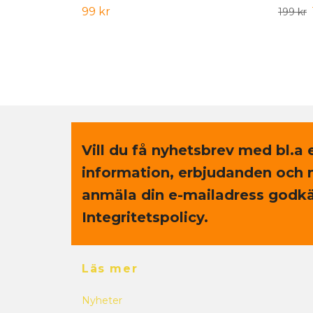
99 kr
199 kr
Vill du få nyhetsbrev med bl.a 
information, erbjudanden och 
anmäla din e-mailadress godkä
Integritetspolicy.
Läs mer
Nyheter