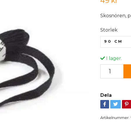
49 kr
Skosnören, pl
Storlek
90 CM
I lager.
Dela
Artikelnummer: