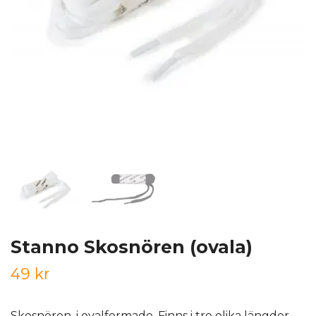
Stanno Skosnören (ovala)
49 kr
Skosnören, i ovalformade. Finns i tre olika längder.