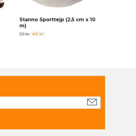
Stanno Sporttejp (2,5 cm x 10
Bazooka-må
m)
1 359
1 699 kr
44 kr
59 kr