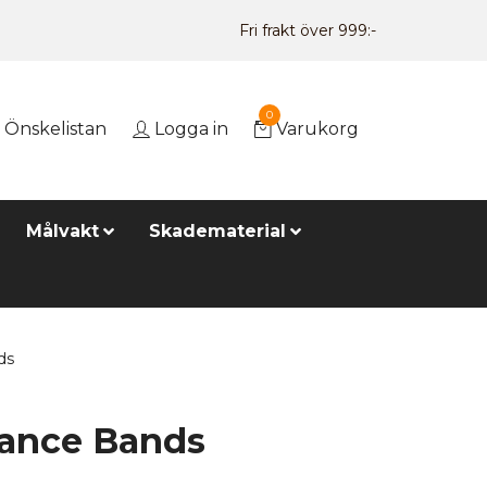
Fri frakt över 999:-
0
Önskelistan
Logga in
Varukorg
Målvakt
Skadematerial
ds
tance Bands