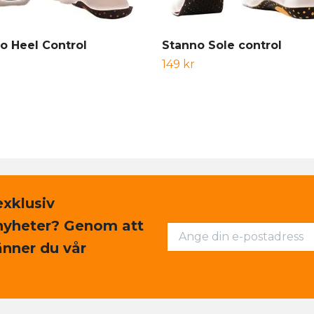
o Heel Control
Stanno Sole control
149 kr
exklusiv
nyheter? Genom att
nner du vår