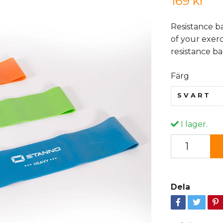
169 kr
Resistance ba
of your exer
resistance ba
Färg
SVART
I lager.
Dela