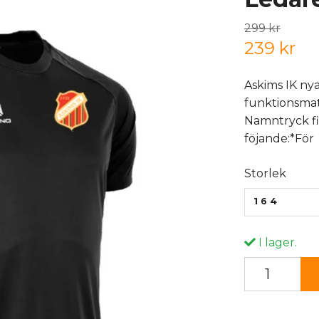
299 kr
239 kr
Askims IK nya
funktionsmat
Namntryck fin
föjande:*För
Storlek
164
I lager.