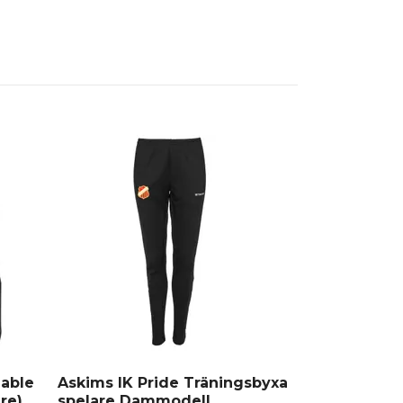
hable
Askims IK Pride Träningsbyxa
Askims IK F
re)
spelare Dammodell