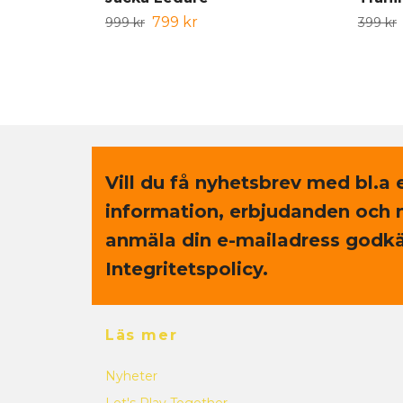
799 kr
999 kr
399 kr
Vill du få nyhetsbrev med bl.a 
information, erbjudanden och 
anmäla din e-mailadress godkä
Integritetspolicy.
Läs mer
Nyheter