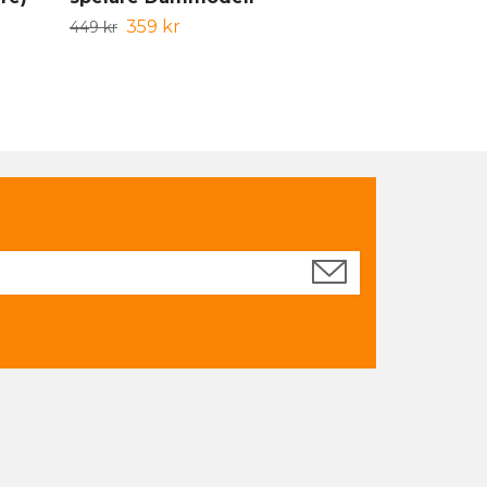
95 kr
119 kr
359 kr
449 kr