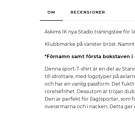
OM
RECENSIONER
Askims IK nya Stadio träningstee för l
Klubbmärke på vänster bröst. Namntryc
*Förnamn samt första bokstaven i
Denna sport-T-shirt är en del av Stan
till idrottare, med logotyper på axla
och har en vanlig passform. Det fukt
rörelsefrihet. Dessutom är tröjan dub
Den är perfekt för (lag)sporter, som f
överarmarna och i nacken. Detta ger e