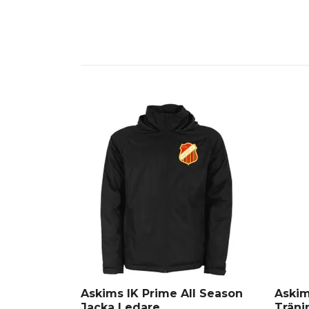
Askims IK Prime All Season
Askim
Jacka Ledare
Träni