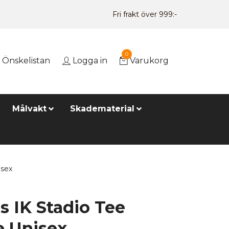
Fri frakt över 999:-
0
Önskelistan
Logga in
Varukorg
Målvakt
Skadematerial
isex
 IK Stadio Tee
e Unisex