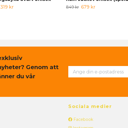
319 kr
679 kr
849 kr
exklusiv
nyheter? Genom att
nner du vår
Sociala medier
Facebook