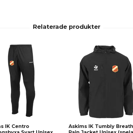
s IK Centro
Askims IK Tumbly Breat
ngsbyxa Svart Unisex
Rain Jacket Unisex (spela