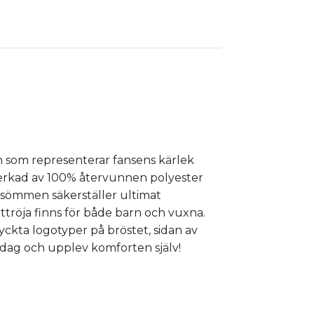
on som representerar fansens kärlek
llverkad av 100% återvunnen polyester
ssömmen säkerställer ultimat
ttröja finns för både barn och vuxna.
ryckta logotyper på bröstet, sidan av
 idag och upplev komforten själv!