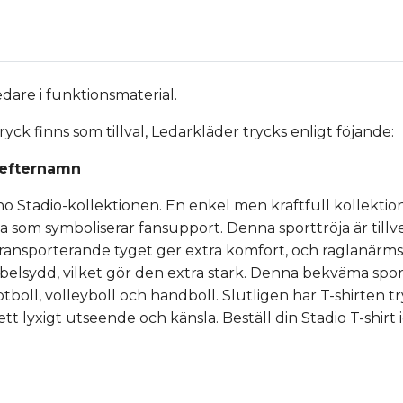
edare i funktionsmaterial.
k finns som tillval, Ledarkläder trycks enligt föjande:
 efternamn
no Stadio-kollektionen. En enkel men kraftfull kollekti
rna som symboliserar fansupport. Denna sporttröja är ti
transporterande tyget ger extra komfort, och raglanärm
belsydd, vilket gör den extra stark. Denna bekväma spor
otboll, volleyboll och handboll. Slutligen har T-shirten t
tt lyxigt utseende och känsla. Beställ din Stadio T-shirt