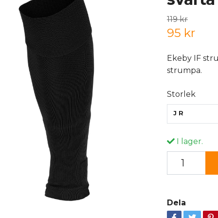
119 kr
95 kr
Ekeby IF str
strumpa.
Storlek
JR
I lager.
Dela