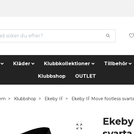
Kläder
Klubbkollektioner
Tillbehör
Klubbshop
OUTLET
em
Klubbshop
Ekeby IF
Ekeby IF Move footless svart
Ekeby 
svarta