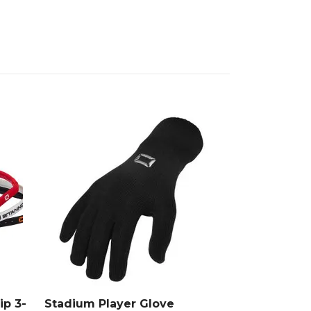
ip 3-
Stadium Player Glove
Ekeby IF St