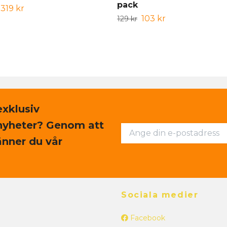
pack
319 kr
103 kr
129 kr
exklusiv
nyheter? Genom att
nner du vår
Sociala medier
Facebook