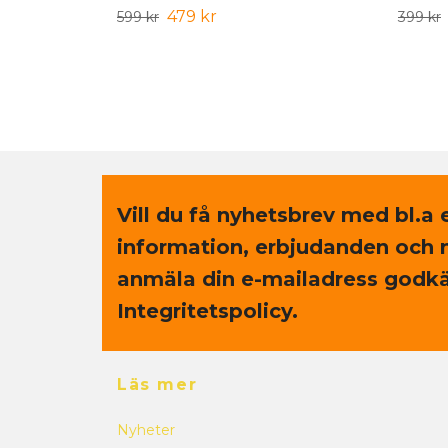
479 kr
599 kr
399 kr
Vill du få nyhetsbrev med bl.a 
information, erbjudanden och 
anmäla din e-mailadress godkä
Integritetspolicy.
Läs mer
Nyheter