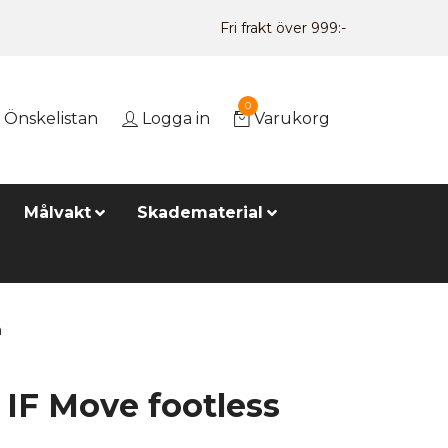
Fri frakt över 999:-
0
Önskelistan
Logga in
Varukorg
Målvakt
Skadematerial
a
IF Move footless