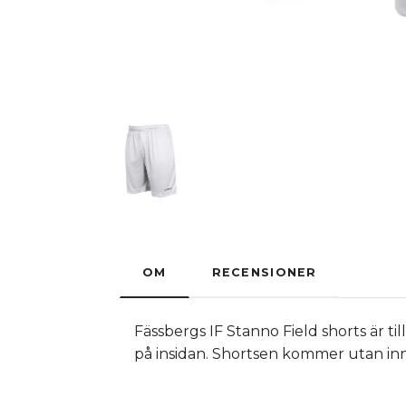
OM
RECENSIONER
Fässbergs IF Stanno Field shorts är t
på insidan. Shortsen kommer utan inn