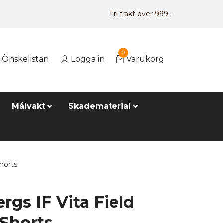
Fri frakt över 999:-
0
Önskelistan
Logga in
Varukorg
Målvakt
Skadematerial
horts
rgs IF Vita Field
Shorts