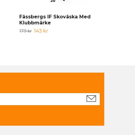
Fässbergs IF Skoväska Med
Fässbergs I
Klubbmärke
Träningsst
143 kr
119 kr
179 kr
149 kr