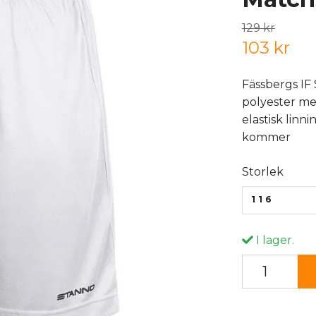
129 kr
103 kr
Fässbergs IF 
polyester me
elastisk linn
kommer
Storlek
116
I lager.