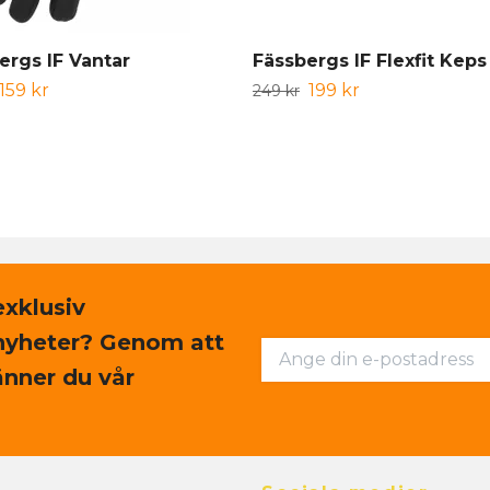
ergs IF Vantar
Fässbergs IF Flexfit Keps
159 kr
199 kr
249 kr
exklusiv
nyheter? Genom att
nner du vår