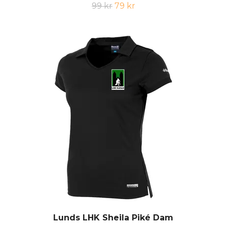
99 kr
79 kr
Lunds LHK Sheila Piké Dam