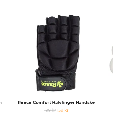
m
Reece Comfort Halvfinger Handske
199 kr
159 kr