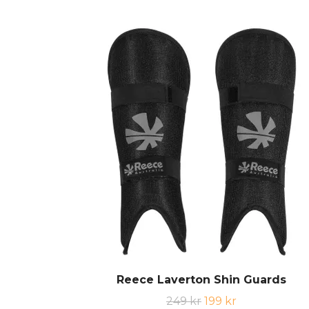
Reece Laverton Shin Guards
249 kr
199 kr