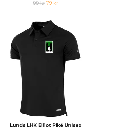
99 kr
79 kr
Lunds LHK Elliot Piké Unisex