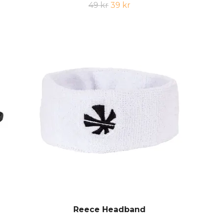
49 kr
39 kr
Reece Headband