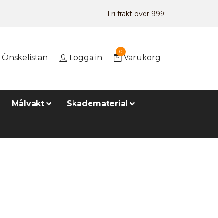
Fri frakt över 999:-
0
Önskelistan
Logga in
Varukorg
Målvakt
Skadematerial