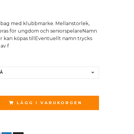
bag med klubbmärke. Mellanstorlek,
as för ungdom och seniorspelareNamn
 kan köpas tillEventuellt namn trycks
av f
Å
LÄGG I VARUKORGEN