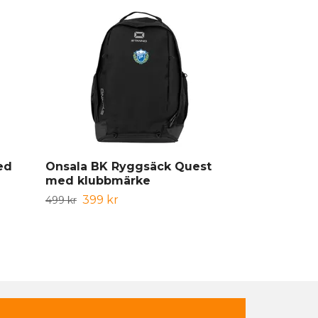
ed
Onsala BK Ryggsäck Quest
Onsala BK 
med klubbmärke
Medium Tro
399 kr
559 kr
499 kr
699 kr