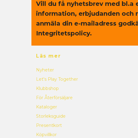
Vill du få nyhetsbrev med bl.a 
information, erbjudanden och 
anmäla din e-mailadress godkä
Integritetspolicy.
Läs mer
Nyheter
Let's Play Together
Klubbshop
För Återförsäljare
Kataloger
Storleksguide
Presentkort
Köpvillkor