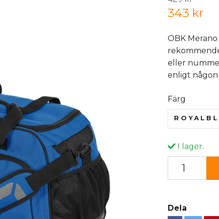
343 kr
OBK Merano 
rekommender
eller nummer
enligt någon 
Färg
ROYALBL
I lager.
Dela