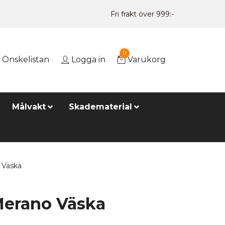
Fri frakt över 999:-
0
Önskelistan
Logga in
Varukorg
Målvakt
Skadematerial
Väska
erano Väska