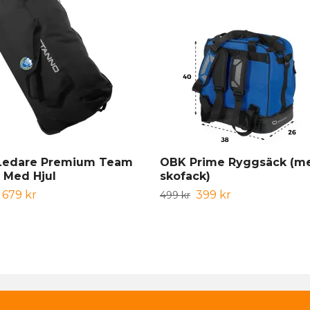
Ledare Premium Team
OBK Prime Ryggsäck (m
 Med Hjul
skofack)
679 kr
399 kr
499 kr