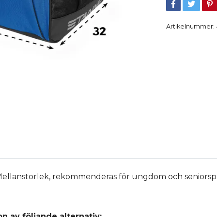
Artikelnummer:
llanstorlek, rekommenderas för ungdom och seniorsp
n av följande alternativ: